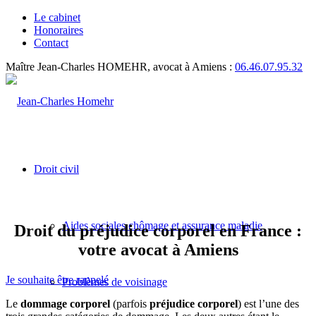
Le cabinet
Honoraires
Contact
Maître Jean-Charles HOMEHR, avocat à Amiens :
06.46.07.95.32
Droit civil
Aides sociales chômage et assurance maladie
Droit du préjudice corporel en France :
votre avocat à Amiens
Je souhaite être rappelé
Problèmes de voisinage
Le
dommage corporel
(parfois
préjudice corporel
) est l’une des