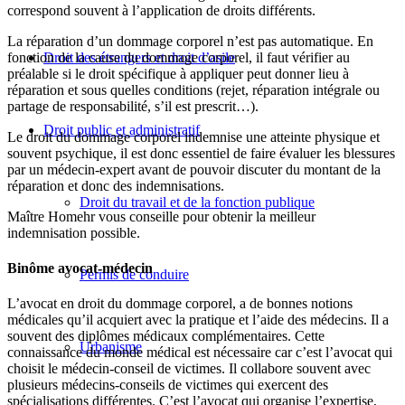
correspond souvent à l’application de droits différents.
La réparation d’un dommage corporel n’est pas automatique. En
fonction de la cause du dommage corporel, il faut vérifier au
Droit des étrangers et droit d’asile
préalable si le droit spécifique à appliquer peut donner lieu à
réparation et sous quelles conditions (rejet, réparation intégrale ou
partage de responsabilité, s’il est prescrit…).
Droit public et administratif
Le droit du dommage corporel indemnise une atteinte physique et
souvent psychique, il est donc essentiel de faire évaluer les blessures
par un médecin-expert avant de pouvoir discuter du montant de la
réparation et donc des indemnisations.
Droit du travail et de la fonction publique
Maître Homehr vous conseille pour obtenir la meilleur
indemnisation possible.
Binôme avocat-médecin
Permis de conduire
L’avocat en droit du dommage corporel, a de bonnes notions
médicales qu’il acquiert avec la pratique et l’aide des médecins. Il a
souvent des diplômes médicaux complémentaires. Cette
Urbanisme
connaissance du monde médical est nécessaire car c’est l’avocat qui
choisit le médecin-conseil de victimes. Il collabore souvent avec
plusieurs médecins-conseils de victimes qui exercent des
spécialisations différentes. C’est l’avocat qui organise l’expertise,