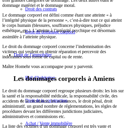
trois grandes catégories de dommage. Les deux autres étant le
dommage matériel et le dommage moral.
Droit des contrats
Le dommage corporel est défini comme étant une atteinte
« à
l’intégrité physique de la personne »
, c’est-à-dire tout ce qui atteint
le corps humain (blessures, souffrances physiques, préjudice
esthétique,
etc.
). L’atteinte à l’intégrité psychique est désormais
Droit du dommage corporel
assimilée à l’atteinte physique
.
Le droit du dommage corporel concerne l’indemnisation des
victimes qui veulent en obtenir réparation et percevoir des
Droit de l’immobilier
indemnités sous forme de capital ou de rente.
Maître Homehr vous accompagne pour y parvenir.
Les dommages corporels à Amiens
Bail d’habitation
Le droit du dommage corporel regroupe plusieurs droits: les lois sur
la santé et la responsabilité médicale, la responsabilité civile, des
Droit de la construction
accidents de la circulation, les assurances, le droit pénal, droit
administratif, un grand nombre de réglementations, les règles de
procédures devant les différentes juridictions judiciaires,
administratives et commissions etc.
Achat / Vente immobilière
La liste des victimes d’un dommage corporel est très vaste et