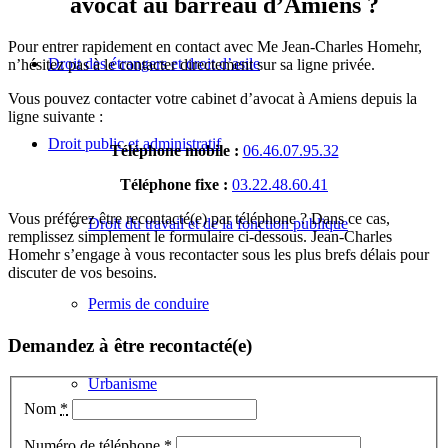
avocat au barreau d’Amiens ?
Pour entrer rapidement en contact avec Me Jean-Charles Homehr,
Droit des étrangers et droit d’asile
n’hésitez pas à le contacter directement sur sa ligne privée.
Vous pouvez contacter votre cabinet d’avocat à Amiens depuis la
ligne suivante :
Droit public et administratif
Téléphone mobile :
06.46.07.95.32
Téléphone fixe :
03.22.48.60.41
Vous préférez être recontacté(e) par téléphone ? Dans ce cas,
Droit du travail et de la fonction publique
remplissez simplement le formulaire ci-dessous. Jean-Charles
Homehr s’engage à vous recontacter sous les plus brefs délais pour
discuter de vos besoins.
Permis de conduire
Demandez à être recontacté(e)
Urbanisme
Nom
*
Numéro de téléphone *