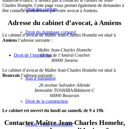
Hauts-de-France, n’hésitez pas à contacter le cabinet de Jean-
Charles Homehr. Cette page vous permet également de demander à
Droit des contrats
être contacté gratuitement par votre avocat à Amiens.
Adresse du cabinet d’avocat, à Amiens
Droit du dommage corporel
Le cabinet d’avocat de Maître Jean-Charles Homehr est situé à
Amiens
l’adresse suivante :
Maître Jean-Charles Homehr
63 rue de l’Amiral Courbet
Droit de l’immobilier
80000 Amiens
Le cabinet d’avocat de Maître Jean-Charles Homehr est situé à
Beauvais
l’adresse suivante :
Bail d’habitation
26 avenue Salvador Allende
Immeuble TOSHIBA/Bâtiment C
60000 Beauvais
Droit de la construction
Le cabinet est ouvert du lundi au samedi, de 9 à 19h
.
Contacter Maître Jean-Charles Homehr,
Achat / Vente immobilière