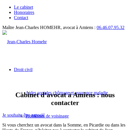
Le cabinet
Honoraires
Contact
Maître Jean-Charles HOMEHR, avocat à Amiens :
06.46.07.95.32
Droit civil
Aides sociales chômage et assurance maladie
Cabinet d’avocat à Amiens : nous
contacter
Je souhaite être rappelé
Problèmes de voisinage
Si vous cherchez un avocat dans la Somme, en Picardie ou dans les